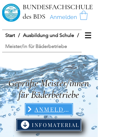
BUNDESFACHSCHULE
des BDS
Anmelden
Start
/
Ausbildung und Schule
/
Meister/in für Bäderbetriebe
Geprüfte Meister/innen
für Bäderbetriebe
ANMELDEN
INFOMATERIAL