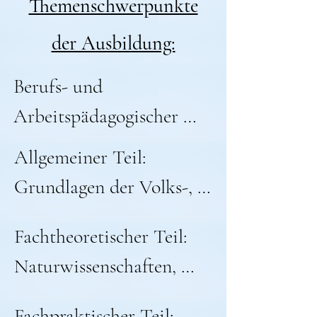
Themenschwerpunkte
der Ausbildung:
Berufs- und 
Arbeitspädagogischer 
Teil: 

Allgemeiner Teil: 

Ausbildung der 
Grundlagen der Volks-, 
Ausbilder (AdA - mit 
Betriebs-, Rechts- und 
Schein)

Fachtheoretischer Teil: 

Sozialwirtschaft

Naturwissenschaften, 
Ausbildung der 
Betrieb, Schwimm- und 
- Grundlagen für 
Fachpraktischer Teil: 
