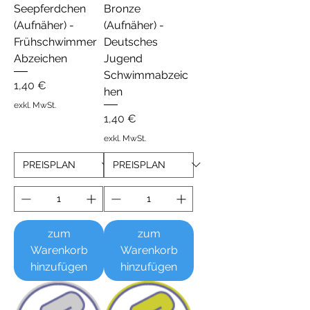
Seepferdchen
Bronze
(Aufnäher) -
(Aufnäher) -
Frühschwimmer
Deutsches
Abzeichen
Jugend
Schwimmabzeic
Preis
1,40 €
hen
exkl. MwSt.
Preis
1,40 €
exkl. MwSt.
zum
zum
Warenkorb
Warenkorb
hinzufügen
hinzufügen