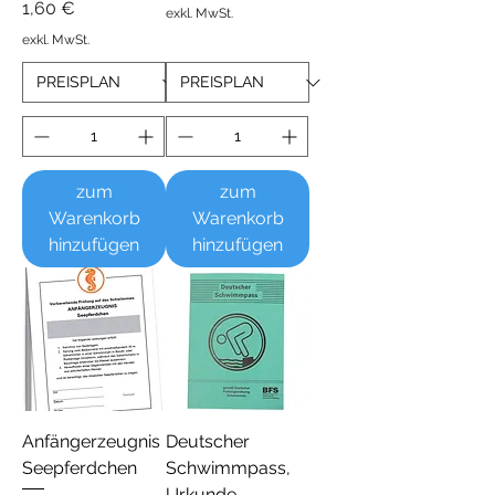
Preis
1,60 €
exkl. MwSt.
exkl. MwSt.
zum
zum
Warenkorb
Warenkorb
hinzufügen
hinzufügen
Anfängerzeugnis
Deutscher
Seepferdchen
Schwimmpass,
Urkunde