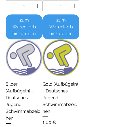
zum
zum
Warenkorb
Warenkorb
hinzufügen
hinzufügen
Silber
Gold (Aufbügeln)
(Aufbügeln) -
- Deutsches
Deutsches
Jugend
Jugend
Schwimmabzeic
Schwimmabzeic
hen
hen
Preis
1,60 €