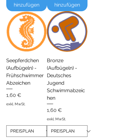
hinzufügen
hinzufügen
Seepferdchen
Bronze
(Aufbügeln) -
(Aufbügeln) -
Frühschwimmer
Deutsches
Abzeichen
Jugend
Schwimmabzeic
Preis
1,60 €
hen
exkl. MwSt.
Preis
1,60 €
exkl. MwSt.