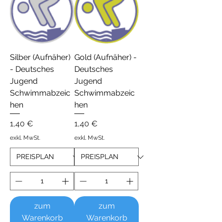
Silber (Aufnäher)
Gold (Aufnäher) -
- Deutsches
Deutsches
Jugend
Jugend
Schwimmabzeic
Schwimmabzeic
hen
hen
Preis
Preis
1,40 €
1,40 €
exkl. MwSt.
exkl. MwSt.
zum
zum
Warenkorb
Warenkorb