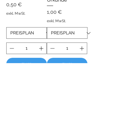
Preis
0,50 €
Preis
1,00 €
exkl. MwSt.
exkl. MwSt.
zum
zum
Warenkorb
Warenkorb
hinzufügen
hinzufügen
Deutsches
Deutsches