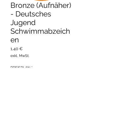
Bronze (Aufnäher)
- Deutsches
Jugend
Schwimmabzeich
en
Preis
1,40 €
exkl. MwSt.
PREISPLAN
*
Anzahl
*
verbindlich bestellen